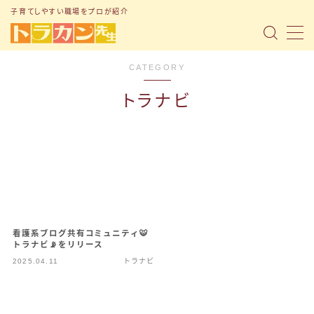
子育てしやすい職場をプロが紹介
MENU
CATEGORY
トップページ
トラナビ
「子育て支援制度」の記事まとめ
「転職ノウハウ」の記事まとめ
「Q&A」の記事まとめ
小1の壁問題
看護系ブログ共有コミュニティ🐯
トラナビ📡をリリース
トラナビ（無料コミュニティ）
2025.04.11
トラナビ
お問い合わせ