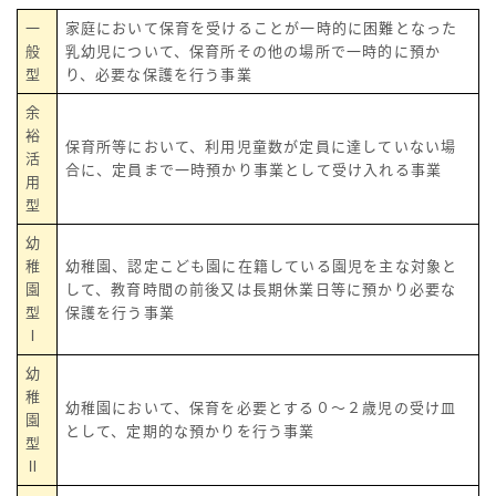
一
家庭において保育を受けることが一時的に困難となった
般
乳幼児について、保育所その他の場所で一時的に預か
型
り、必要な保護を行う事業
余
裕
保育所等において、利用児童数が定員に達していない場
活
合に、定員まで一時預かり事業として受け入れる事業
用
型
幼
稚
幼稚園、認定こども園に在籍している園児を主な対象と
園
して、教育時間の前後又は長期休業日等に預かり必要な
型
保護を行う事業
Ⅰ
幼
稚
幼稚園において、保育を必要とする０～２歳児の受け皿
園
として、定期的な預かりを行う事業
型
Ⅱ