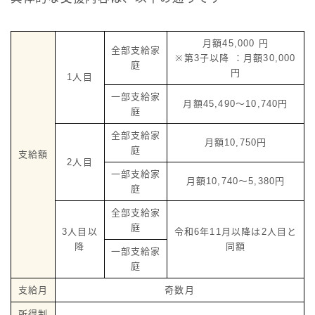
月額45,000 円
全部支給家
※第3子以降 ：月額30,000
庭
円
1人目
一部支給家
月額45,490～10,740円
庭
全部支給家
月額10,750円
庭
支給額
2人目
一部支給家
月額10,740～5,380円
庭
全部支給家
庭
3人目以
令和6年11月以降は2人目と
降
同額
一部支給家
庭
支給月
奇数月
所得制