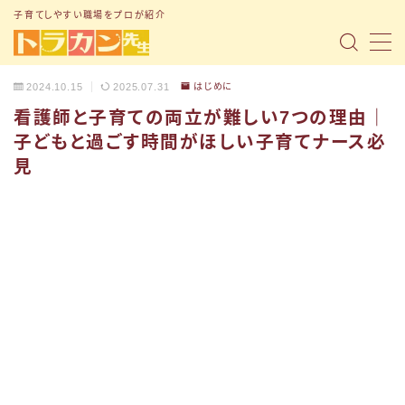
子育てしやすい職場をプロが紹介
MENU
2024.10.15
2025.07.31
はじめに
看護師と子育ての両立が難しい7つの理由｜
トップページ
子どもと過ごす時間がほしい子育てナース必
「子育て支援制度」の記事まとめ
見
「転職ノウハウ」の記事まとめ
「Q&A」の記事まとめ
小1の壁問題
トラナビ（無料コミュニティ）
お問い合わせ