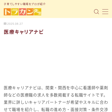
子育てしやすい職場をプロが紹介
MENU
2025.08.27
医療キャリアナビ
トップページ
「子育て支援制度」の記事まとめ
「転職ノウハウ」の記事まとめ
「Q&A」の記事まとめ
小1の壁問題
医療キャリアナビは、関東・関西を中心に看護師や薬剤
トラナビ（無料コミュニティ）
師などの医療職の求人を多数掲載する転職サイトです。
業界に詳しいキャリアパートナーが希望やスキルに合わ
お問い合わせ
せて職場を紹介し、転職の進め方・面接対策・条件交渉