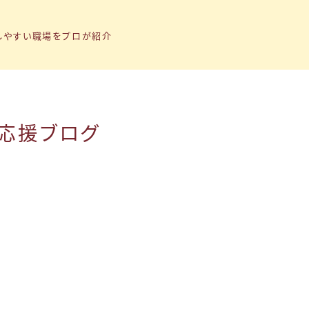
しやすい職場をプロが紹介
応援ブログ
トップページ
「子育て支援制度」の記事まとめ
「転職ノウハウ」の記事まとめ
「Q&A」の記事まとめ
小1の壁問題
トラナビ（無料コミュニティ）