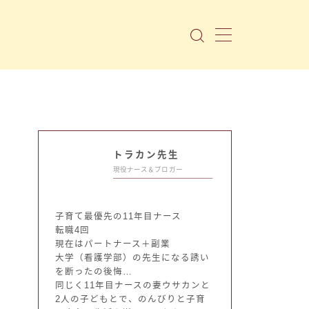
トラカン先生
現役ナース＆ブロガー
子育て最優先の11年目ナース
転職4回
現在はパートナース＋副業
大学（看護学部）の先生になる誘い
を断ったの後悔…
同じく11年目ナースの妻ウサカンと
2人の子どもとで、のんびりと子育