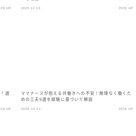
ICK UP
2025.11.10
PICK UP
択！選
ママナースが抱える共働きへの不安！無理なく働くた
めの工夫6選を経験に基づいて解説
ICK UP
2025.10.31
PICK UP