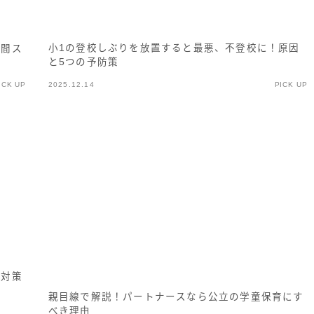
お問い合わせ
小1の登校しぶりを放置すると最悪、不登校に！原因
年間ス
と5つの予防策
ICK UP
2025.12.14
PICK UP
き対策
親目線で解説！パートナースなら公立の学童保育にす
べき理由