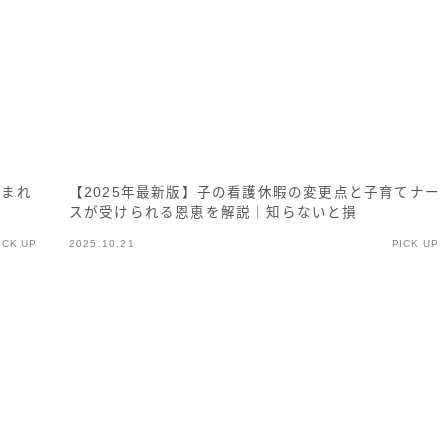
込まれ
【2025年最新版】子の看護休暇の変更点と子育てナー
スが受けられる恩恵を解説｜知らないと損
ICK UP
2025.10.21
PICK UP