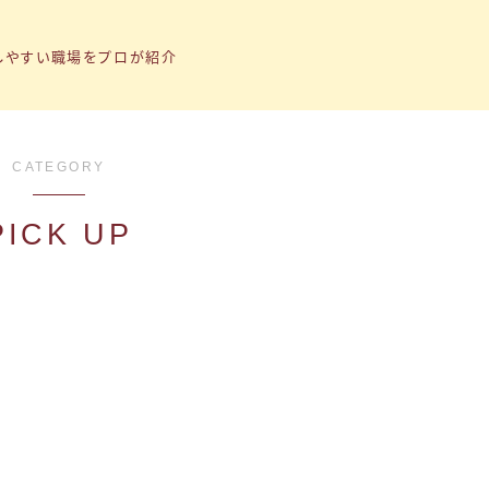
しやすい職場をプロが紹介
CATEGORY
トップページ
PICK UP
「子育て支援制度」の記事まとめ
「転職ノウハウ」の記事まとめ
「Q&A」の記事まとめ
小1の壁問題
トラナビ（無料コミュニティ）