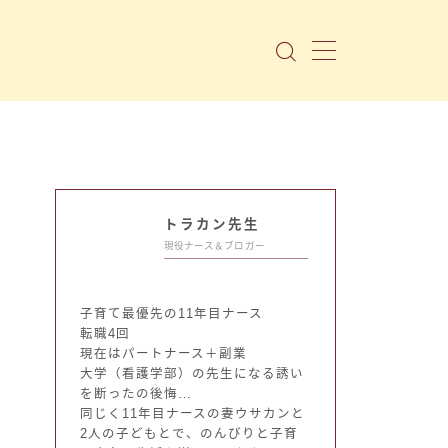
トラカン先生
現役ナース＆ブロガー
子育て最優先の11年目ナース
転職4回
現在はパートナース＋副業
大学（看護学部）の先生になる誘い
を断ったの後悔…
同じく11年目ナースの妻ウサカンと
2人の子どもとで、のんびりと子育