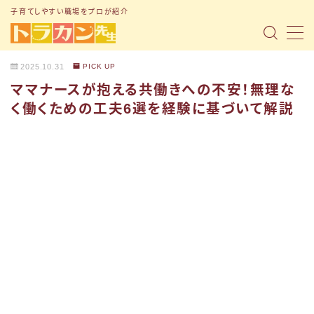
子育てしやすい職場をプロが紹介
MENU
2025.10.31
PICK UP
ママナースが抱える共働きへの不安！無理な
トップページ
く働くための工夫6選を経験に基づいて解説
「子育て支援制度」の記事まとめ
「転職ノウハウ」の記事まとめ
「Q&A」の記事まとめ
小1の壁問題
トラナビ（無料コミュニティ）
お問い合わせ