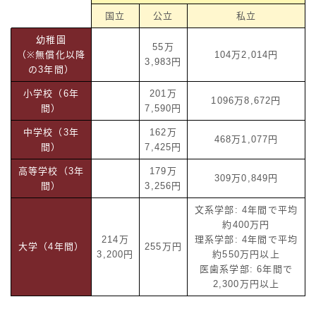
国立
公立
私立
幼稚園
55万
（※無償化以降
104万2,014円
3,983円
の3年間）
小学校（6年
201万
1096万8,672円
間）
7,590円
中学校（3年
162万
468万1,077円
間）
7,425円
高等学校（3年
179万
309万0,849円
間）
3,256円
文系学部: 4年間で平均
約400万円
214万
理系学部: 4年間で平均
大学（4年間）
255万円
3,200円
約550万円以上
医歯系学部: 6年間で
2,300万円以上