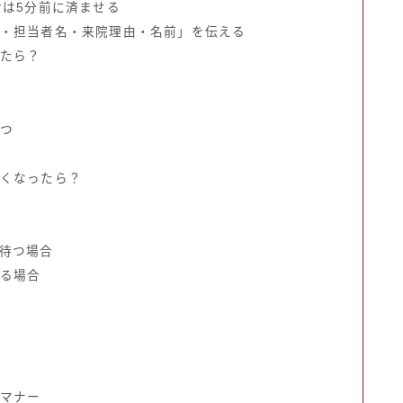
受付は5分前に済ませる
時間・担当者名・来院理由・名前」を伝える
ったら？
待つ
選
たくなったら？
を待つ場合
入る場合
のマナー