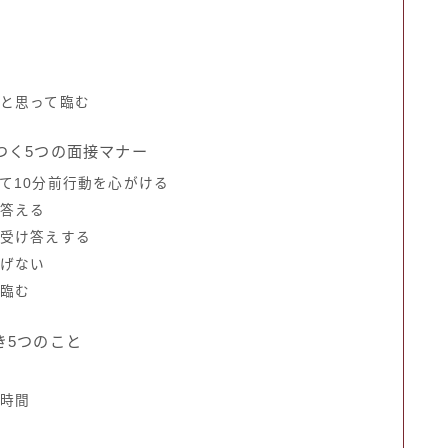
宅
だと思って臨む
つく5つの面接マナー
って10分前行動を心がける
ら答える
で受け答えする
上げない
に臨む
き5つのこと
要時間