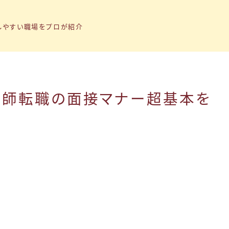
しやすい職場をプロが紹介
護師転職の面接マナー超基本を
トップページ
説
「子育て支援制度」の記事まとめ
「転職ノウハウ」の記事まとめ
「Q&A」の記事まとめ
小1の壁問題
トラナビ（無料コミュニティ）