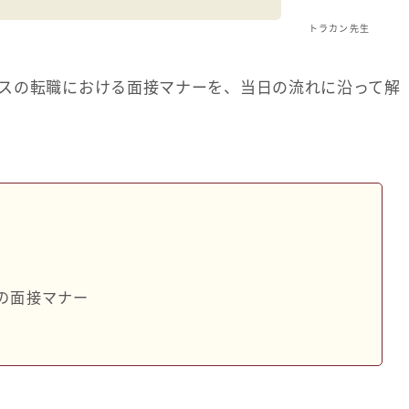
トラカン先生
スの転職における面接マナーを、当日の流れに沿って解
ー
の面接マナー
談