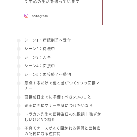
て中心の生活を送っています
Instagram
シーン1：病院到着〜受付
シーン2：待機中
シーン3：入室
シーン4：面接中
シーン5：面接終了〜帰宅
意識するだけで他と差がつく5つの面接マ
ナー
面接前日までに準備すべき5つのこと
確実に面接マナーを身につけたいなら
トラカン先生の面接当日の失敗談｜恥ずか
しいけど3つ紹介
子育てナースがよく聞かれる質問と面接官
の記憶に残る逆質問