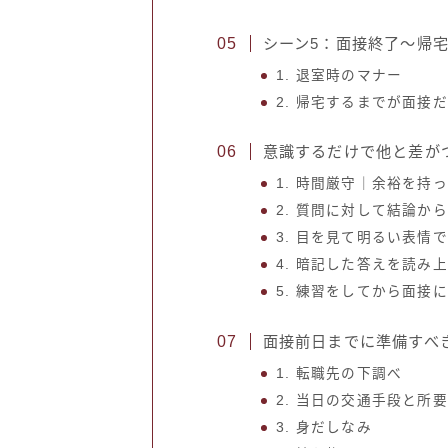
シーン5：面接終了〜帰
1. 退室時のマナー
2. 帰宅するまでが面接
意識するだけで他と差が
1. 時間厳守｜余裕を持
2. 質問に対して結論か
3. 目を見て明るい表情
4. 暗記した答えを読み
5. 練習をしてから面接
面接前日までに準備すべ
1. 転職先の下調べ
2. 当日の交通手段と所
3. 身だしなみ