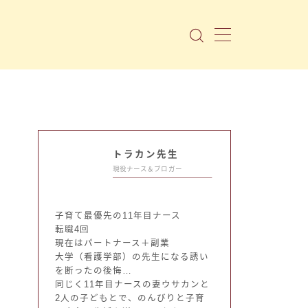
トラカン先生
現役ナース＆ブロガー
子育て最優先の11年目ナース
転職4回
現在はパートナース＋副業
大学（看護学部）の先生になる誘い
を断ったの後悔…
同じく11年目ナースの妻ウサカンと
2人の子どもとで、のんびりと子育