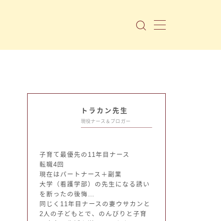
トラカン先生
現役ナース＆ブロガー
子育て最優先の11年目ナース
転職4回
現在はパートナース＋副業
大学（看護学部）の先生になる誘い
を断ったの後悔…
同じく11年目ナースの妻ウサカンと
2人の子どもとで、のんびりと子育