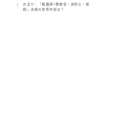
おまけ：「看護師×警察官・消防士・医
師」夫婦の世帯年収は？