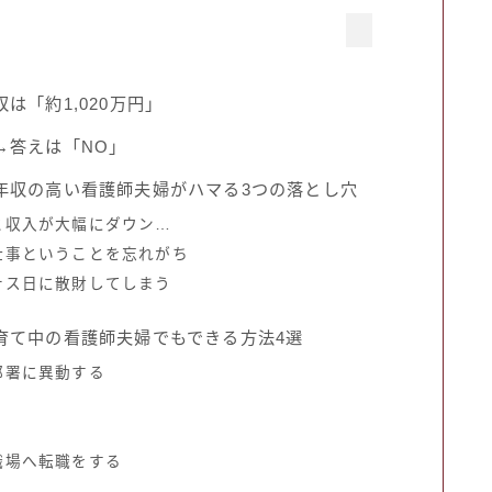
は「約1,020万円」
→答えは「NO」
年収の高い看護師夫婦がハマる3つの落とし穴
と収入が大幅にダウン…
仕事ということを忘れがち
ナス日に散財してしまう
育て中の看護師夫婦でもできる方法4選
部署に異動する
職場へ転職をする