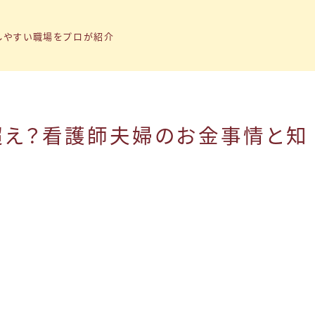
しやすい職場をプロが紹介
円超え？看護師夫婦のお金事情と知
トップページ
「子育て支援制度」の記事まとめ
「転職ノウハウ」の記事まとめ
「Q&A」の記事まとめ
小1の壁問題
トラナビ（無料コミュニティ）