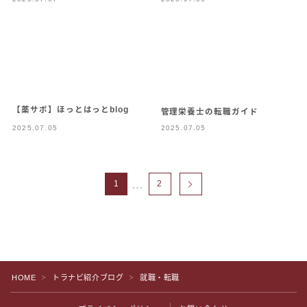
【薬サポ】ほっとはっとblog
管理栄養士の転職ガイド
2025.07.05
2025.07.05
…
1
2
HOME
トラナビ紹介ブログ
就職・転職
Follow Me
＞
＞