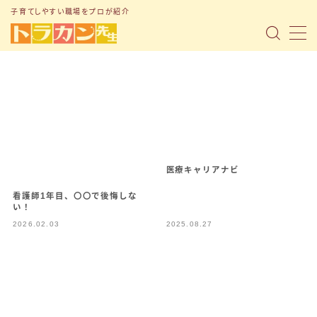
子育てしやすい職場をプロが紹介
MENU
トップページ
「子育て支援制度」の記事まとめ
「転職ノウハウ」の記事まとめ
「Q&A」の記事まとめ
医療キャリアナビ
看護師1年目、〇〇で後悔しな
い！
小1の壁問題
2026.02.03
2025.08.27
トラナビ（無料コミュニティ）
お問い合わせ